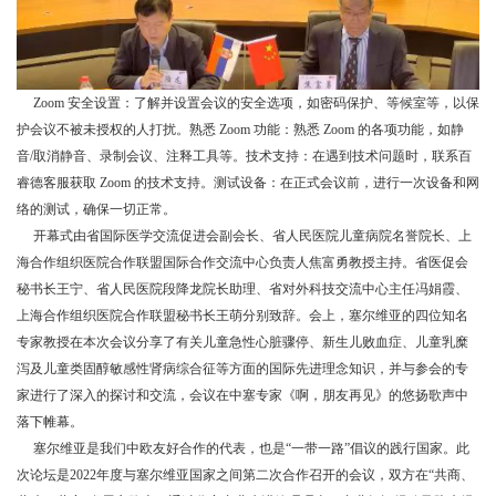
Zoom 安全设置：了解并设置会议的安全选项，如密码保护、等候室等，以保
护会议不被未授权的人打扰。熟悉 Zoom 功能：熟悉 Zoom 的各项功能，如静
音/取消静音、录制会议、注释工具等。技术支持：在遇到技术问题时，联系百
睿德客服获取 Zoom 的技术支持。测试设备：在正式会议前，进行一次设备和网
络的测试，确保一切正常。
开幕式由省国际医学交流促进会副会长、省人民医院儿童病院名誉院长、上
海合作组织医院合作联盟国际合作交流中心负责人焦富勇教授主持。省医促会
秘书长王宁、省人民医院段降龙院长助理、省对外科技交流中心主任冯娟霞、
上海合作组织医院合作联盟秘书长王萌分别致辞。会上，塞尔维亚的四位知名
专家教授在本次会议分享了有关儿童急性心脏骤停、新生儿败血症、儿童乳糜
泻及儿童类固醇敏感性肾病综合征等方面的国际先进理念知识，并与参会的专
家进行了深入的探讨和交流，会议在中塞专家《啊，朋友再见》的悠扬歌声中
落下帷幕。
塞尔维亚是我们中欧友好合作的代表，也是“一带一路”倡议的践行国家。此
次论坛是2022年度与塞尔维亚国家之间第二次合作召开的会议，双方在“共商、