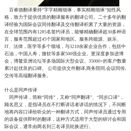
百睿德翻译秉持“字字精雕细琢，事实精雕细琢“知性风
格，致力于提供优质的翻译服务的翻译公司。二十多年的翻
译经验为国际会议同传翻译及交传翻译积累了大量的资源，
在全球范围内有1285名签约译员，能够精确翻译超30多种语
言，服务范围超过45个国家和地区。服务跨能源、娱乐、
IT、法律，医学等多个领域，与3210余家企业合作，包括中
石油，中国人寿，微软等多家500强企业。更深度参加进博
会，博鳌亚洲论坛等多场国际大型会议。35000+的客户数量
累计起优良的口碑。 公司提供文件翻译,商务陪同,会议同传,
交传等高端翻译服务。
什么是同声传译
同声传译，简称“同传”，又称“同声翻译”、“同步口译”，
顾名思义，是指译员在不打断讲话者讲话的情况下，不间断
地将内容口译给听众的一种翻译方式，同声传译员通过专用
的设备提供即时的翻译，这种方式适用于大型的研讨会和国
际会议，通常由两名到三名译员轮换进行。