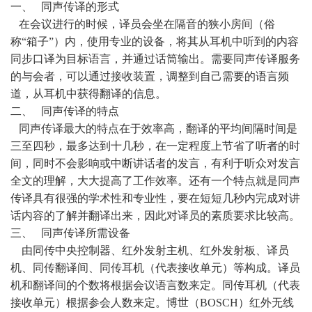
一、 同声传译的形式
在会议进行的时候，译员会坐在隔音的狭小房间（俗
称“箱子”）内，使用专业的设备，将其从耳机中听到的内容
同步口译为目标语言，并通过话筒输出。需要同声传译服务
的与会者，可以通过接收装置，调整到自己需要的语言频
道，从耳机中获得翻译的信息。
二、 同声传译的特点
同声传译最大的特点在于效率高，翻译的平均间隔时间是
三至四秒，最多达到十几秒，在一定程度上节省了听者的时
间，同时不会影响或中断讲话者的发言，有利于听众对发言
全文的理解，大大提高了工作效率。还有一个特点就是同声
传译具有很强的学术性和专业性，要在短短几秒内完成对讲
话内容的了解并翻译出来，因此对译员的素质要求比较高。
三、 同声传译所需设备
由同传中央控制器、红外发射主机、红外发射板、译员
机、同传翻译间、同传耳机（代表接收单元）等构成。译员
机和翻译间的个数将根据会议语言数来定。同传耳机（代表
接收单元）根据参会人数来定。博世（BOSCH）红外无线