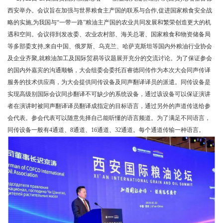
西安举办。会议旨在加强与世界粮食主产国的联系与合作,促进国家粮食安全战
略的实施,为我国与“一带一路”粮油主产国的农业共同发展和繁荣创造更大的机
遇和空间。会议得到发改委、农业农村部、海关总署、国家粮食和物资储备局
等多部委支持,来自中国、俄罗斯、乌克兰、哈萨克斯坦等国内外粮油行业协会
及企业齐聚,就粮油加工及国际贸易等议题展开充分的交流讨论。为了保证参会
的国内外嘉宾的沟通顺畅，大会组委会委托百睿德同传作为本次大会同声传译
服务的技术供应商，为大会提供同传设备及同声翻译译员的派遣。同传设备是
实现高级别国际会议同步翻译不可缺少的系统设备，通过该设备可以保证演讲
者在演讲时被同声翻译译员翻译成指定的目标语言，通过另外的声道传送给参
会代表。参会代表可以随意先择自己能听懂的语言频道。为了满足不同语言，
同传设备一般有4通道、8通道、16通道、32通道。每个通道传输一种语言。