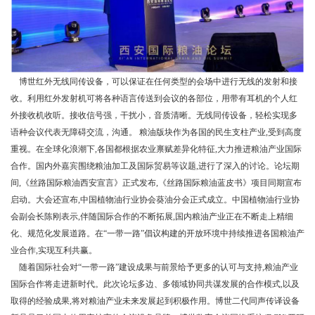
博世红外无线同传设备，可以保证在任何类型的会场中进行无线的发射和接
收。利用红外发射机可将各种语言传送到会议的各部位，用带有耳机的个人红
外接收机收听。接收信号强，干扰小，音质清晰。无线同传设备，轻松实现多
语种会议代表无障碍交流，沟通。 粮油版块作为各国的民生支柱产业,受到高度
重视。在全球化浪潮下,各国都根据农业禀赋差异化特征,大力推进粮油产业国际
合作。国内外嘉宾围绕粮油加工及国际贸易等议题,进行了深入的讨论。论坛期
间,《丝路国际粮油西安宣言》正式发布,《丝路国际粮油蓝皮书》项目同期宣布
启动。大会还宣布,中国植物油行业协会葵油分会正式成立。中国植物油行业协
会副会长陈刚表示,伴随国际合作的不断拓展,国内粮油产业正在不断走上精细
化、规范化发展道路。在“一带一路”倡议构建的开放环境中持续推进各国粮油产
业合作,实现互利共赢。
随着国际社会对“一带一路”建设成果与前景给予更多的认可与支持,粮油产业
国际合作将走进新时代。此次论坛多边、多领域协同共谋发展的合作模式,以及
取得的经验成果,将对粮油产业未来发展起到积极作用。博世二代同声传译设备