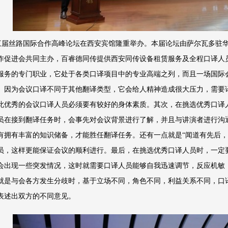
三届丝路国际合作高峰论坛在西安宾馆隆重举办。本届论坛由萨尔瓦多驻
作促进会共同主办，百睿德同传提供西安同传设备租赁服务及全程口译人
服务的专门职业，它处于各类口译项目中的专业高端之列，而且一场国际会
。因为会议口译不同于其他翻译类型，它会给人精神造成很大压力，需要
此优秀的会议口译人员必须要有较好的身体素质。其次，在挑选优秀口译
员在接到翻译任务时，会事先对会议背景进行了解，并且与讲演者进行沟
有拥有丰富的知识储备，才能胜任翻译任务。还有一点就是“闻道有先后，
员，这样更能保证会议的顺利进行。最后，在挑选优秀口译人员时，一定
会出现一些突发情况，这时就需要口译人员能够自我迅速调节，反应机敏
就是与会各方发生分歧时，基于立场不同，角色不同，利益关系不同，口
表述出双方的不同意见。