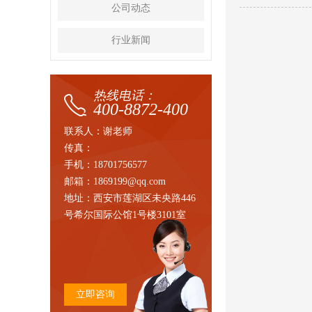
公司动态
行业新闻
热线电话：
400-8872-400
联系人：谢老师
传真：
手机：18701756577
邮箱：1869199@qq.com
地址：西安市莲湖区未央路446
号希尔国际公馆1号楼3101室
立即咨询