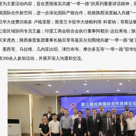
察为主要活动内容，旨在贯彻落实共建“一带一路”的系列重要讲话精神，
展国际合作新空间，进一步深化国际产能合作，助推陕西深度融入共建“一
驻华大使费尔南多·卢格里斯；斯里兰卡驻华大使帕利塔·科霍纳；哥斯达
公室区域协同专员王鑫；印度工商会联合会执行董事阿都尔·达拉果地；
长宋虎杰；陕西秦晋集团董事长杨百章等嘉宾分别围绕共建“一带一路”做
、墨西哥、马拉维、几内亚比绍、津巴布韦、摩尔多瓦等“一带一路”驻华
等200余人参加活动，并展开深入沟通和交流。